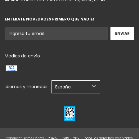
ENTERATE NOVEDADES PRIMERO QUE NADIE!
Medios de envío
Idiomas y monedas
Copyright Game Center - 23427510689 - 2026. Todos los derechos reservados.