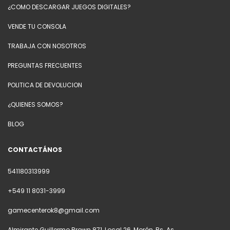
¿COMO DESCARGAR JUEGOS DIGITALES?
VENDE TU CONSOLA
TRABAJA CON NOSOTROS
PREGUNTAS FRECUENTES
POLITICA DE DEVOLUCION
¿QUIENES SOMOS?
BLOG
CONTACTÁNOS
541180313999
+549 11 8031-3999
gamecenterok8@gmail.com
Almirante Guillermo Brown 871, Local 26, Morón, Bs. As.