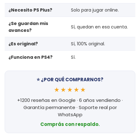
¿Necesito PS Plus?
Solo para jugar online.
¿Se guardan mis
Sí, quedan en esa cuenta.
avances?
¿Es original?
Sí, 100% original.
¿Funciona en PS4?
Sí.
⭐ ¿POR QUÉ COMPRARNOS?
★★★★★
+1200 reseñas en Google · 6 años vendiendo ·
Garantía permanente · Soporte real por
WhatsApp
Comprás con respaldo.