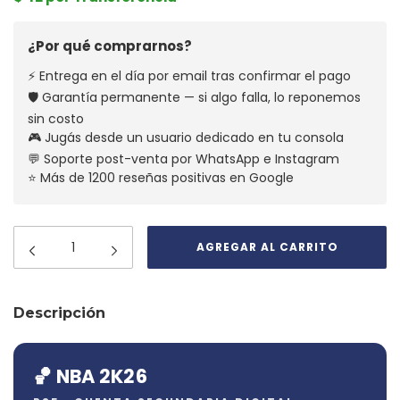
¿Por qué comprarnos?
⚡ Entrega en el día por email tras confirmar el pago
🛡️ Garantía permanente — si algo falla, lo reponemos
sin costo
🎮 Jugás desde un usuario dedicado en tu consola
💬 Soporte post-venta por WhatsApp e Instagram
⭐ Más de 1200 reseñas positivas en Google
Descripción
🏀 NBA 2K26