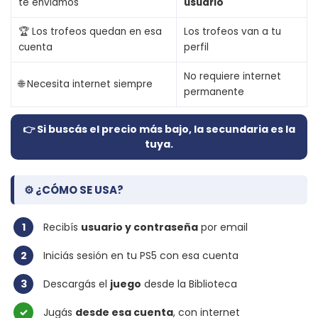
te enviamos
usuario
🏆 Los trofeos quedan en esa
Los trofeos van a tu
cuenta
perfil
No requiere internet
🌐 Necesita internet siempre
permanente
👉 Si buscás el precio más bajo, la secundaria es la
tuya.
⚙️ ¿CÓMO SE USA?
1
Recibís
usuario y contraseña
por email
2
Iniciás sesión en tu PS5 con esa cuenta
3
Descargás el
juego
desde la Biblioteca
✓
Jugás
desde esa cuenta
, con internet