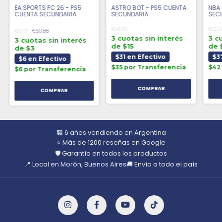
EA SPORTS FC 26 - PS5
ASTRO BOT - PS5 CUENTA
NBA 
CUENTA SECUNDARIA
SECUNDARIA
SEC
€43,68
€52,5
€50,88
€8,07
3 cuotas sin interés
3 c
3 cuotas sin interés
de $15
de 
de $3
$31 en Efectivo
$3
$6 en Efectivo
$35 por Transferencia
$42
$6 por Transferencia
COMPRAR
🏪 6 años vendiendo en Argentina
⭐ Más de 1200 reseñas en Google
🛡️ Garantía en todos los productos
📍 Local en Morón, Buenos Aires
🚚 Envío a todo el país