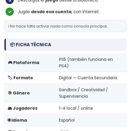
3
Descargás el
juego
desde la Biblioteca
✓
Jugás
desde esa cuenta
, con internet
ℹ️ No hace falta activar nada como consola principal.
📦 FICHA TÉCNICA
PS5 (también funciona en
🎮 Plataforma
PS4)
🏷️ Formato
Digital — Cuenta Secundaria
Sandbox / Creatividad /
🎯 Género
Supervivencia
👥 Jugadores
1-4 local / online
🌐 Idioma
Español