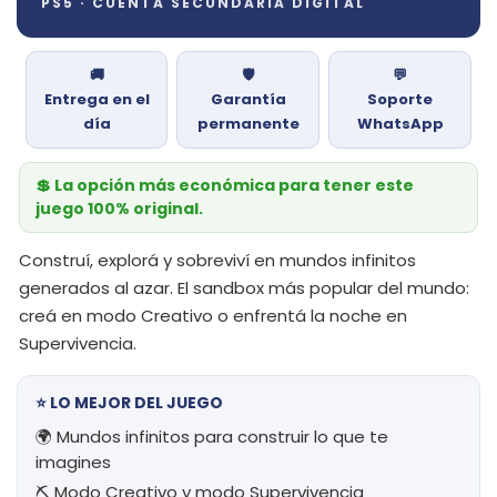
PS5 · CUENTA SECUNDARIA DIGITAL
🚚
🛡️
💬
Entrega en el
Garantía
Soporte
día
permanente
WhatsApp
💲 La opción más económica para tener este
juego 100% original.
Construí, explorá y sobreviví en mundos infinitos
generados al azar. El sandbox más popular del mundo:
creá en modo Creativo o enfrentá la noche en
Supervivencia.
⭐ LO MEJOR DEL JUEGO
🌍 Mundos infinitos para construir lo que te
imagines
⛏️ Modo Creativo y modo Supervivencia