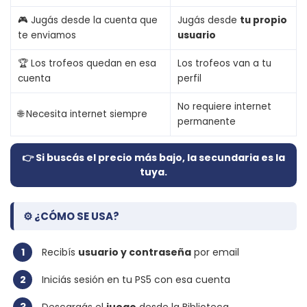
🎮 Jugás desde la cuenta que
Jugás desde
tu propio
te enviamos
usuario
🏆 Los trofeos quedan en esa
Los trofeos van a tu
cuenta
perfil
No requiere internet
🌐 Necesita internet siempre
permanente
👉 Si buscás el precio más bajo, la secundaria es la
tuya.
⚙️ ¿CÓMO SE USA?
1
Recibís
usuario y contraseña
por email
2
Iniciás sesión en tu PS5 con esa cuenta