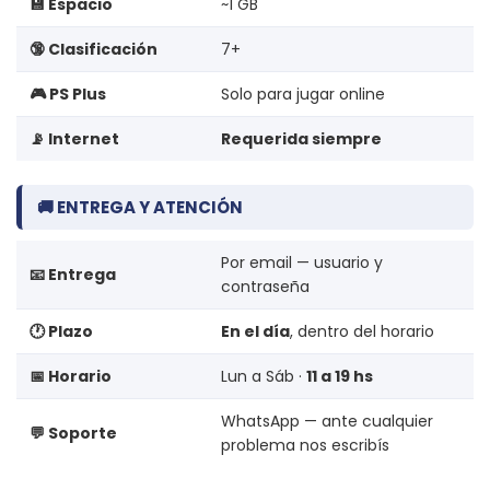
💾 Espacio
~1 GB
🔞 Clasificación
7+
🎮 PS Plus
Solo para jugar online
📡 Internet
Requerida siempre
🚚 ENTREGA Y ATENCIÓN
Por email — usuario y
📧 Entrega
contraseña
🕐 Plazo
En el día
, dentro del horario
📅 Horario
Lun a Sáb ·
11 a 19 hs
WhatsApp — ante cualquier
💬 Soporte
problema nos escribís