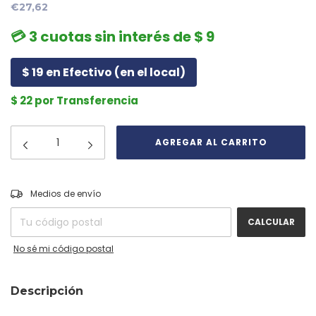
€27,62
💳 3 cuotas sin interés de $ 9
$ 19 en Efectivo (en el local)
$ 22 por Transferencia
CAMBIAR CP
Entregas para el CP:
Medios de envío
CALCULAR
No sé mi código postal
Descripción