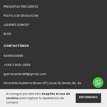
PREGUNTAS FRECUENTES
POLITICA DE DEVOLUCION
¿QUIENES SOMOS?
BLOG
CONTACTÁNOS
541180313999
+549 11 8031-3999
gamecenterok8@gmail.com
Almirante Guillermo Brown 871, Local 26, Morón, Bs. As.
Al navegar por este sitio
aceptás el uso de
ENTENDIDO
ENTERATE NOVEDADES PRIMERO QUE NADIE!
cookies
para agilizar tu experiencia de
compra.