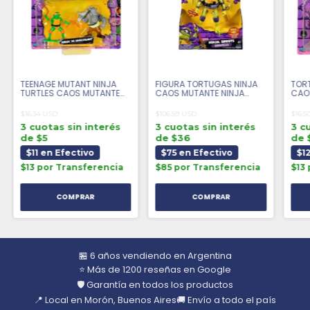
TEENAGE MUTANT NINJA
FIGURA TORTUGAS NINJA
TORT
TURTLES CAOS MUTANTE
CAOS MUTANTE NINJA
CAOS
MINI PACK DOBLE MIKEY VS
SHOUTS DONATELLO
DOBL
ROCKSTEADY
$16.34 USD
$106.59 USD
$16.5
3 cuotas sin interés
3 cuotas sin interés
3 c
de $5
de $36
de 
$11 en Efectivo
$75 en Efectivo
$1
$13 por Transferencia
$85 por Transferencia
$13
🏪 6 años vendiendo en Argentina
⭐ Más de 1200 reseñas en Google
🛡️ Garantía en todos los productos
📍 Local en Morón, Buenos Aires
🚚 Envío a todo el país