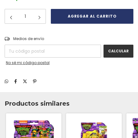
CAMBIAR CP
Entregas para el CP:
Medios de envío
CALCULAR
No sé mi código postal
Productos similares