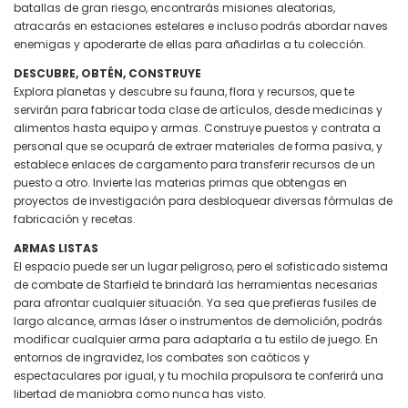
batallas de gran riesgo, encontrarás misiones aleatorias,
atracarás en estaciones estelares e incluso podrás abordar naves
enemigas y apoderarte de ellas para añadirlas a tu colección.
DESCUBRE, OBTÉN, CONSTRUYE
Explora planetas y descubre su fauna, flora y recursos, que te
servirán para fabricar toda clase de artículos, desde medicinas y
alimentos hasta equipo y armas. Construye puestos y contrata a
personal que se ocupará de extraer materiales de forma pasiva, y
establece enlaces de cargamento para transferir recursos de un
puesto a otro. Invierte las materias primas que obtengas en
proyectos de investigación para desbloquear diversas fórmulas de
fabricación y recetas.
ARMAS LISTAS
El espacio puede ser un lugar peligroso, pero el sofisticado sistema
de combate de Starfield te brindará las herramientas necesarias
para afrontar cualquier situación. Ya sea que prefieras fusiles de
largo alcance, armas láser o instrumentos de demolición, podrás
modificar cualquier arma para adaptarla a tu estilo de juego. En
entornos de ingravidez, los combates son caóticos y
espectaculares por igual, y tu mochila propulsora te conferirá una
libertad de maniobra como nunca has visto.