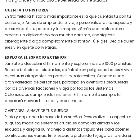
más grande y ambicioso de Bethesda Game Studios.
CUENTA TU HISTORIA
En Starfield, la historia más importante es la que cuentas tú con tu
personaje. Antes de emprender el viaje, personalizarás tu aspecto y
determinarás tu pasado y tus rasgos. ¿Serás una exploradora
experta, un diplomático con mucho carisma, une sigilose
ciberagente o algo completamente distinto? Tú eliges. Decide quién
eres y en qué te convertirás.
EXPLORA EL ESPACIO EXTERIOR
Lánzate a descubrir el firmamento y explora más de 1000 planetas.
Recorre bulliciosas ciudades, adéntrate en peligrosas bases y vive
aventuras atrapantes en parajes extraterrestres. Conoce a una
gran variedad de personajes, participa en aventuras propuestas
por las diversas facciones y viaja por todos los Sistemas
Colonizados cumpliendo misiones. El firmamento siempre te
deparará nuevas historias y experiencias.
CAPITANEA LA NAVE DE TUS SUEÑOS
Pilota y capitanea la nave de tus sueños. Personaliza su aspecto a
tu gusto, modifica sistemas cruciales como las armas y los
escudos, y asigna su manejo a distintos tripulantes para obtener
bonificaciones varias. En el espacio profundo, te jugarás la vida en