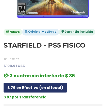
📀 Original y sellado
🛡️ Garantía incluida
🆕 Nuevo
STARFIELD - PS5 FISICO
SKU:
277007a
$108.91 USD
💳 3 cuotas sin interés de $ 36
$ 76 en Efectivo (en el local)
$ 87 por Transferencia