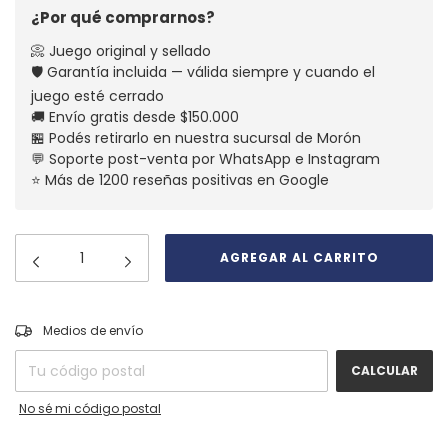
¿Por qué comprarnos?
📀 Juego original y sellado
🛡️ Garantía incluida — válida siempre y cuando el
juego esté cerrado
🚚 Envío gratis desde $150.000
🏪 Podés retirarlo en nuestra sucursal de Morón
💬 Soporte post-venta por WhatsApp e Instagram
⭐ Más de 1200 reseñas positivas en Google
CAMBIAR CP
Entregas para el CP:
Medios de envío
CALCULAR
No sé mi código postal