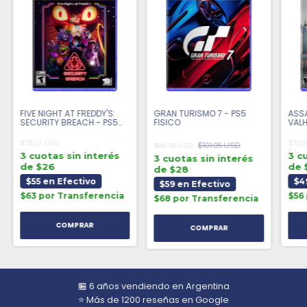
FIVE NIGHT AT FREDDY'S:
GRAN TURISMO 7 - PS5
ASS
SECURITY BREACH - PS5
FISICO
VALH
FISICO
$79.27 USD
$70.3
$101.05 USD
$84.78 USD
3 cuotas sin interés
3 c
3 cuotas sin interés
de $26
de 
de $28
$55 en Efectivo
$4
$59 en Efectivo
$63 por Transferencia
$56
$68 por Transferencia
🏪 6 años vendiendo en Argentina
⭐ Más de 1200 reseñas en Google