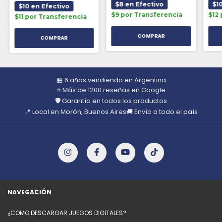
$8 en Efectivo
$1
$10 en Efectivo
$9 por Transferencia
$12
$11 por Transferencia
🏪 6 años vendiendo en Argentina
⭐ Más de 1200 reseñas en Google
🛡️ Garantía en todos los productos
📍 Local en Morón, Buenos Aires
🚚 Envío a todo el país
NAVEGACIÓN
¿COMO DESCARGAR JUEGOS DIGITALES?