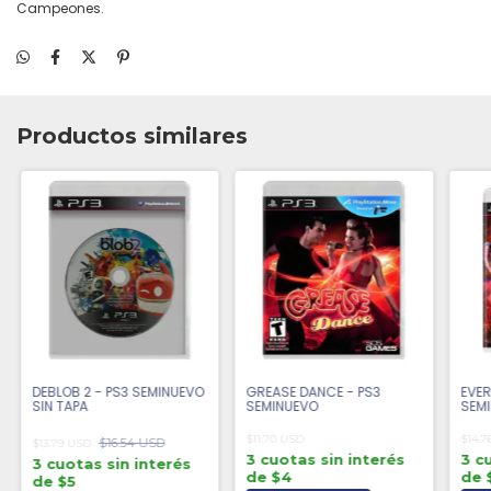
Campeones.
Productos similares
DEBLOB 2 - PS3 SEMINUEVO
GREASE DANCE - PS3
EVER
SIN TAPA
SEMINUEVO
SEM
$11.70 USD
$14.7
$16.54 USD
$13.79 USD
3 cuotas sin interés
3 c
3 cuotas sin interés
de $4
de 
de $5