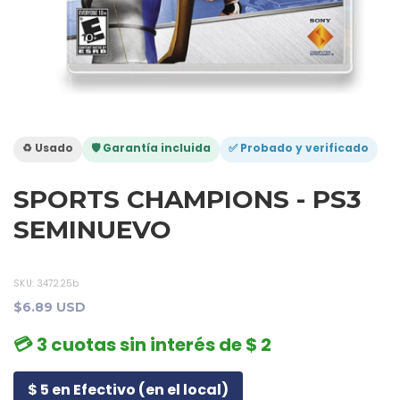
♻️ Usado
🛡️ Garantía incluida
✅ Probado y verificado
SPORTS CHAMPIONS - PS3
SEMINUEVO
SKU:
347225b
$6.89 USD
💳 3 cuotas sin interés de $ 2
$ 5 en Efectivo (en el local)