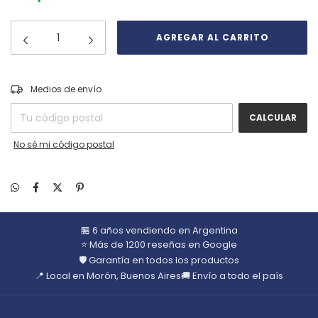
CAMBIAR CP
Entregas para el CP:
Medios de envío
CALCULAR
No sé mi código postal
🏪 6 años vendiendo en Argentina
⭐ Más de 1200 reseñas en Google
🛡️ Garantía en todos los productos
📍 Local en Morón, Buenos Aires
🚚 Envío a todo el país