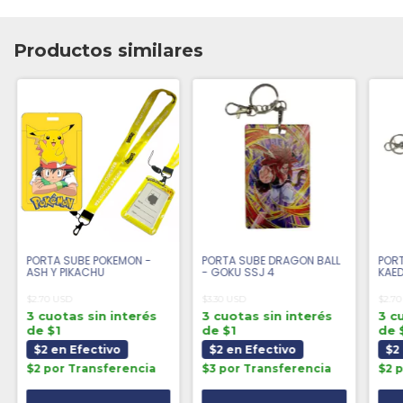
Productos similares
PORTA SUBE POKEMON -
PORTA SUBE DRAGON BALL
PORT
ASH Y PIKACHU
- GOKU SSJ 4
KAE
$2.70 USD
$3.30 USD
$2.7
3 cuotas sin interés
3 cuotas sin interés
3 c
de $1
de $1
de 
$2 en Efectivo
$2 en Efectivo
$2
$2 por Transferencia
$3 por Transferencia
$2 