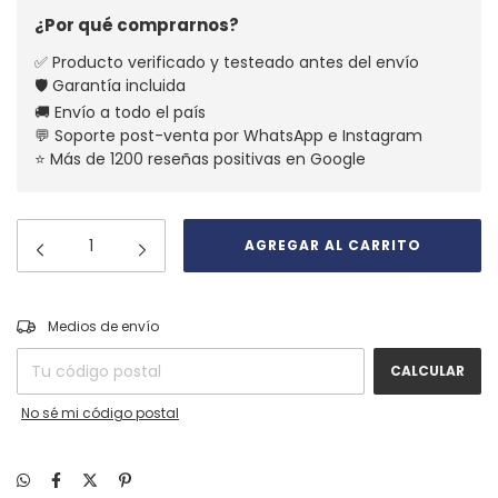
¿Por qué comprarnos?
✅ Producto verificado y testeado antes del envío
🛡️ Garantía incluida
🚚 Envío a todo el país
💬 Soporte post-venta por WhatsApp e Instagram
⭐ Más de 1200 reseñas positivas en Google
CAMBIAR CP
Entregas para el CP:
Medios de envío
CALCULAR
No sé mi código postal