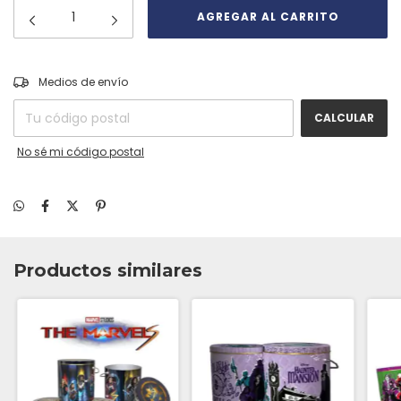
CAMBIAR CP
Entregas para el CP:
Medios de envío
CALCULAR
No sé mi código postal
Productos similares