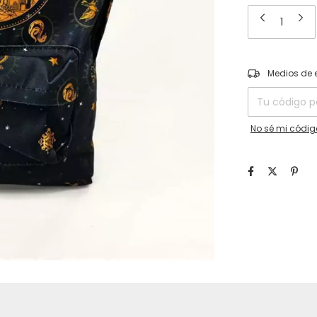
Entregas para el
Medios de 
No sé mi códig