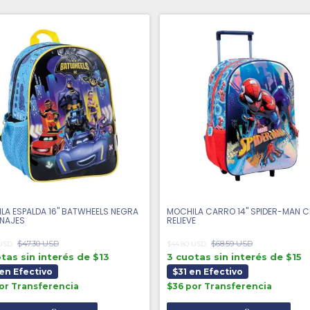
LA ESPALDA 16'' BATWHEELS NEGRA
MOCHILA CARRO 14'' SPIDER-MAN 
NAJES
RELIEVE
$47.30 USD
$68.59 USD
 USD
$44.80 USD
tas sin interés de $13
3 cuotas sin interés de $15
en Efectivo
$31 en Efectivo
or Transferencia
$36 por Transferencia