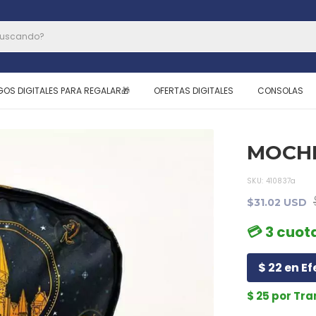
GOS DIGITALES PARA REGALAR🎁
OFERTAS DIGITALES
CONSOLAS
MOCH
SKU:
410837a
$31.02 USD
💳 3 cuota
$ 22 en Ef
$ 25 por Tr