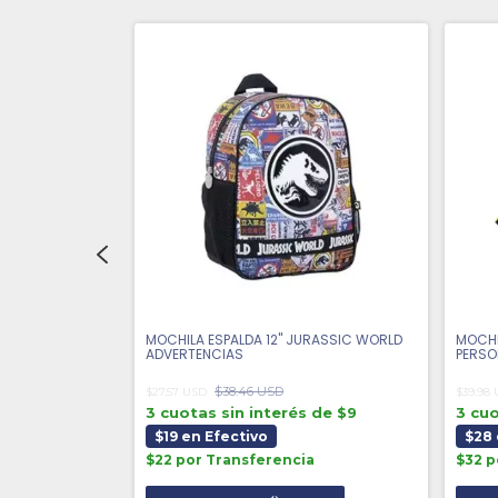
N - CONTROL
MOCHILA ESPALDA 12'' JURASSIC WORLD
MOCHI
ADVERTENCIAS
PERSO
$38.46 USD
$27.57 USD
$39.98
 de $18
3 cuotas sin interés de $9
3 cuo
$19 en Efectivo
$28 
a
$22 por Transferencia
$32 p