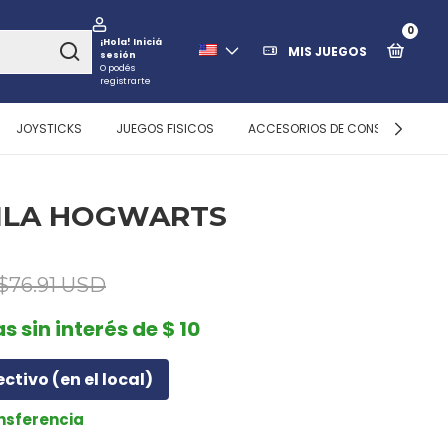
0
¡Hola!
Iniciá
MIS JUEGOS
sesión
O podés
registrarte
JOYSTICKS
JUEGOS FISICOS
ACCESORIOS DE CONSOLAS
ILA HOGWARTS
$76.91 USD
s sin interés de $ 10
ectivo (en el local)
ansferencia