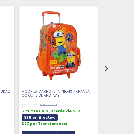
CIUDAD
MOCHILA CARRO 16'' MINIONS NARANJA
MOCHILA ESPALDA
GO OUTSIDE AND PLAY
VILLANOS
$75.11 USD
$53.77 USD
$31.11
$27.57 USD
3 cuotas sin interés de $18
3 cuotas sin 
$38 en Efectivo
$19 en Efecti
$43 por Transferencia
$22 por Trans