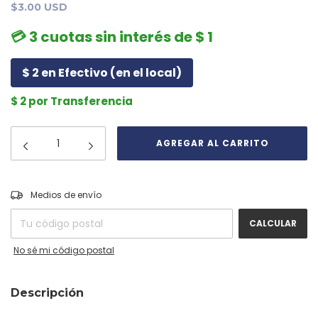
$3.00 USD
💳 3 cuotas sin interés de $ 1
$ 2 en Efectivo (en el local)
$ 2 por Transferencia
CAMBIAR CP
Entregas para el CP:
Medios de envío
CALCULAR
No sé mi código postal
Descripción