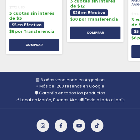
FIGU
3 cuotas sin interés
STRANGE
AVE
de $12
$7.72 USD
CAP
$26 en Efectivo
3 cuotas sin interés
$7.80
de $3
$30 por Transferencia
3 c
de 
$5 en Efectivo
$6 por Transferencia
$5
$6 
🏪 6 años vendiendo en Argentina
⭐ Más de 1200 reseñas en Google
🛡️ Garantía en todos los productos
📍 Local en Morón, Buenos Aires
🚚 Envío a todo el país