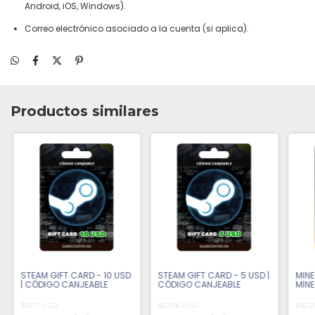
Android, iOS, Windows).
Correo electrónico asociado a la cuenta (si aplica).
Productos similares
STEAM GIFT CARD - 10 USD
STEAM GIFT CARD - 5 USD |
MINE
| CÓDIGO CANJEABLE
CÓDIGO CANJEABLE
MINE
CAN
$31.71 USD
$22.06 USD
$16.1