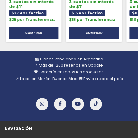
3 cuotas sin interés
3 cuotas sin interés
3 c
de $11
de $7
de 
$22 en Efectivo
$15 en Efectivo
$11
$25 por Transferencia
$18 por Transferencia
$13
🏪 6 años vendiendo en Argentina
⭐ Más de 1200 reseñas en Google
🛡️ Garantía en todos los productos
📍 Local en Morón, Buenos Aires
🚚 Envío a todo el país
NAVEGACIÓN