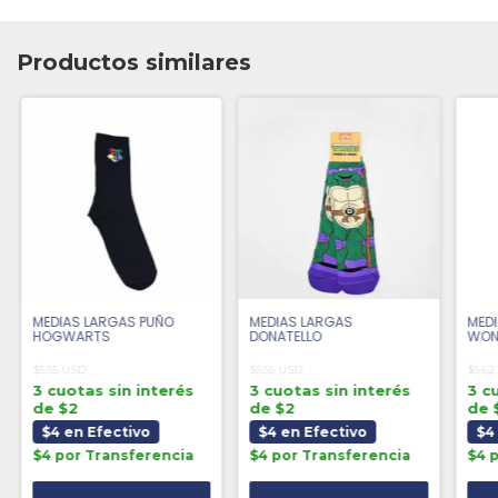
Productos similares
MEDIAS LARGAS PUÑO
MEDIAS LARGAS
MEDI
HOGWARTS
DONATELLO
WON
$5.55 USD
$5.55 USD
$5.62
3 cuotas sin interés
3 cuotas sin interés
3 c
de $2
de $2
de 
$4 en Efectivo
$4 en Efectivo
$4
$4 por Transferencia
$4 por Transferencia
$4 