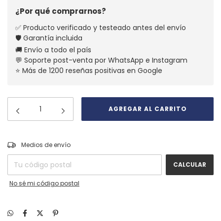
¿Por qué comprarnos?
✅ Producto verificado y testeado antes del envío
🛡️ Garantía incluida
🚚 Envío a todo el país
💬 Soporte post-venta por WhatsApp e Instagram
⭐ Más de 1200 reseñas positivas en Google
CAMBIAR CP
Entregas para el CP:
Medios de envío
CALCULAR
No sé mi código postal