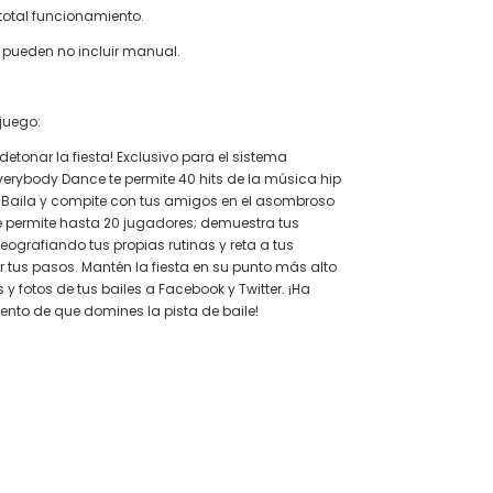
 total funcionamiento.
 pueden no incluir manual.
 juego:
detonar la fiesta! Exclusivo para el sistema
Everybody Dance te permite 40 hits de la música hip
. Baila y compite con tus amigos en el asombroso
 permite hasta 20 jugadores; demuestra tus
eografiando tus propias rutinas y reta a tus
 tus pasos. Mantén la fiesta en su punto más alto
y fotos de tus bailes a Facebook y Twitter. ¡Ha
nto de que domines la pista de baile!