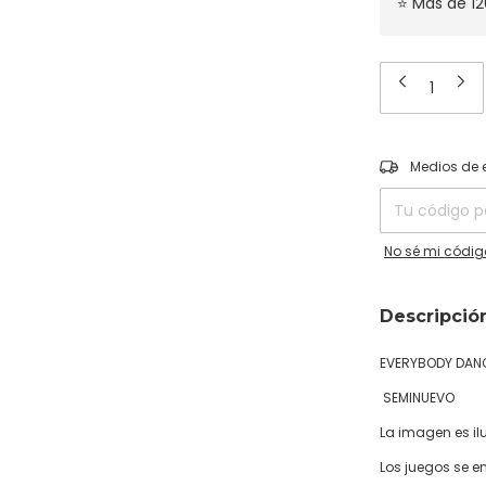
⭐ Más de 12
Entregas para el
Medios de 
No sé mi códig
Descripció
EVERYBODY DAN
SEMINUEVO
La imagen es ilu
Los juegos se e