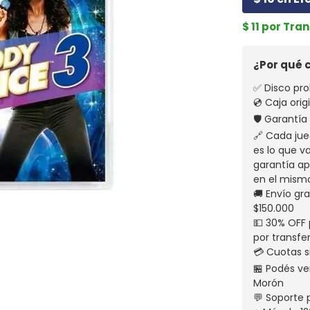
$ 11 por Tra
¿Por qué
✅ Disco pro
💿 Caja ori
🛡️ Garantí
🔗 Cada jue
es lo que v
garantía apl
en el mism
🚚 Envío gr
$150.000
💵 30% OFF 
por transfe
💳 Cuotas s
🏪 Podés ven
Morón
💬 Soporte