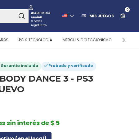
0
¡Hola!
Iniciá
MIS JUEGOS
sesión
O podés
registrarte
ARDS
PC & TECNOLOGÍA
MERCH & COLECCIONISMO
ALMACEN
️ Garantía incluida
✅ Probado y verificado
BODY DANCE 3 - PS3
NUEVO
s sin interés de $ 5
ectivo (en el local)