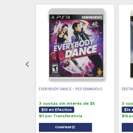
- PS3 SEMINUEVO
EVERYBODY DANCE - PS3 SEMINUEVO
DESTI
$14.02 USD
$19.42
 de $6
3 cuotas sin interés de $5
3 cuo
$10 en Efectivo
$14 
a
$11 por Transferencia
$16 p