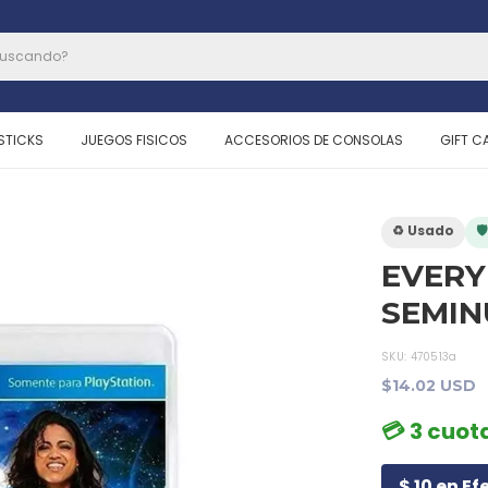
STICKS
JUEGOS FISICOS
ACCESORIOS DE CONSOLAS
GIFT C
♻️ Usado

EVERY
SEMI
SKU:
470513a
$14.02 USD
💳 3 cuota
$ 10 en Ef