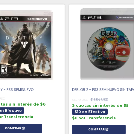
NY - PS3 SEMINUEVO
DEBLOB 2 - PS3 SEMINUEVO SIN TAP
 USD
$16.54 USD
$13.79 USD
tas sin interés de $6
3 cuotas sin interés de $5
en Efectivo
$10 en Efectivo
or Transferencia
$11 por Transferencia