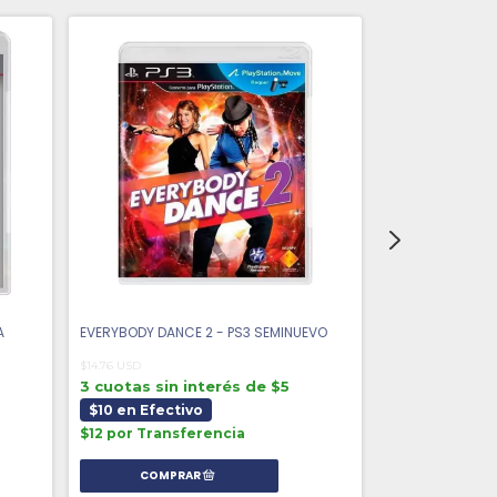
A
EVERYBODY DANCE 2 - PS3 SEMINUEVO
GREASE DANCE -
$14.76 USD
$11.70 USD
3 cuotas sin interés de $5
3 cuotas sin 
$10 en Efectivo
$8 en Efecti
$12 por Transferencia
$9 por Transf