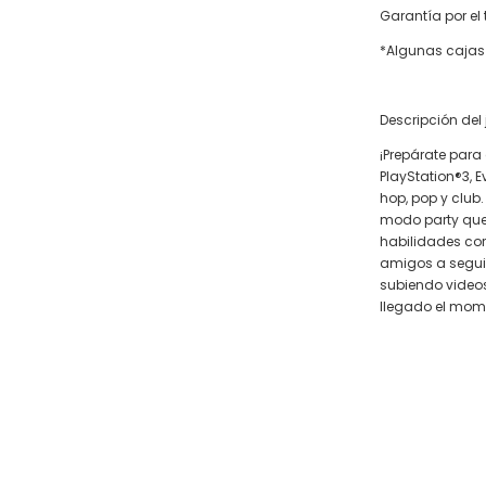
Garantía por el
*Algunas cajas
Descripción del
¡Prepárate para 
PlayStation®3, 
hop, pop y club
modo party que
habilidades cor
amigos a seguir
subiendo videos 
llegado el mome