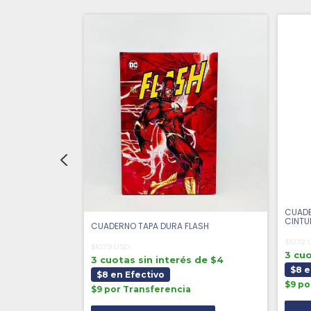
TORTUGAS
CUADE
CINTU
CUADERNO TAPA DURA FLASH
$10.72
$10.79 USD
 de $4
3 cuo
3 cuotas sin interés de $4
$8 e
$8 en Efectivo
$9 po
$9 por Transferencia