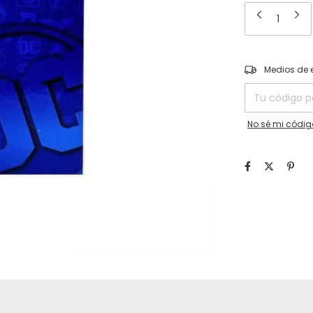
Entregas para el
Medios de 
No sé mi códig