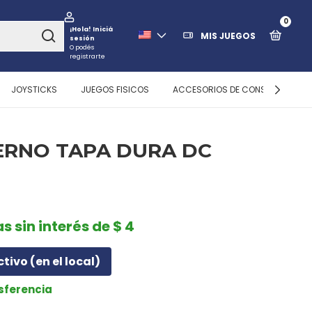
0
¡Hola!
Iniciá
MIS JUEGOS
sesión
O podés
registrarte
JOYSTICKS
JUEGOS FISICOS
ACCESORIOS DE CONSOLAS
RNO TAPA DURA DC
s sin interés de $ 4
ctivo (en el local)
nsferencia