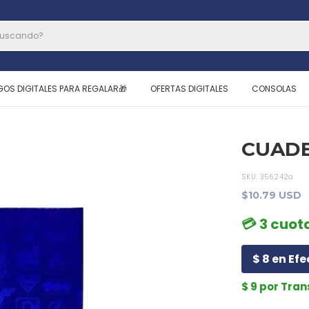
GOS DIGITALES PARA REGALAR🎁
OFERTAS DIGITALES
CONSOLAS
CUADE
SKU:
356242a
$10.79 USD
💳 3 cuota
$ 8 en Efe
$ 9 por Tra