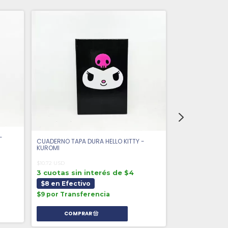
-
CUADERNO TAPA DURA HELLO KITTY -
KUROMI
CUADERNO TAPA
$10.72 USD
NINJAS
3 cuotas sin interés de $4
$10.79 USD
$8 en Efectivo
3 cuotas sin 
$9 por Transferencia
$8 en Efecti
$9 por Transf