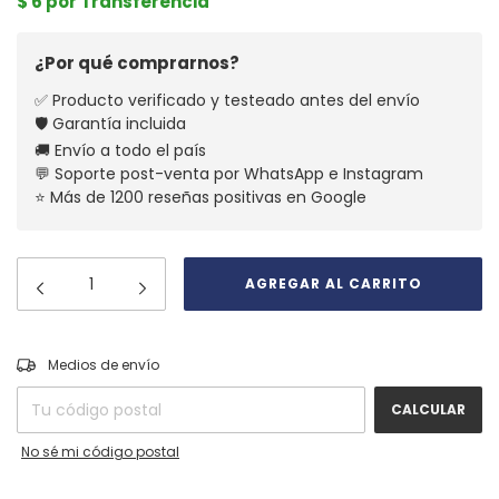
$ 6 por Transferencia
¿Por qué comprarnos?
✅ Producto verificado y testeado antes del envío
🛡️ Garantía incluida
🚚 Envío a todo el país
💬 Soporte post-venta por WhatsApp e Instagram
⭐ Más de 1200 reseñas positivas en Google
CAMBIAR CP
Entregas para el CP:
Medios de envío
CALCULAR
No sé mi código postal