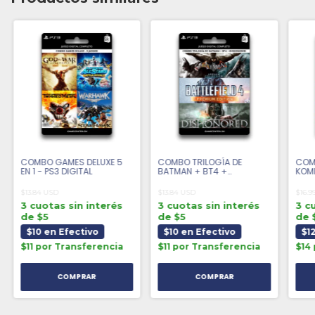
COMBO GAMES DELUXE 5
COMBO TRILOGÍA DE
COM
EN 1 - PS3 DIGITAL
BATMAN + BT4 +
KOMB
DISHONORED - PS3 DIGITAL
DIGI
$13.84 USD
$13.84 USD
$16.9
3 cuotas sin interés
3 cuotas sin interés
3 c
de $5
de $5
de 
$10 en Efectivo
$10 en Efectivo
$1
$11 por Transferencia
$11 por Transferencia
$14