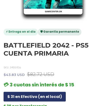
⚡ Entrega en el día
🛡️ Garantía permanente
BATTLEFIELD 2042 - PS5
CUENTA PRIMARIA
SKU:
345583a
$82.72 USD
$43.83 USD
💳 3 cuotas sin interés de $ 15
$ 31 en Efectivo (en el local)