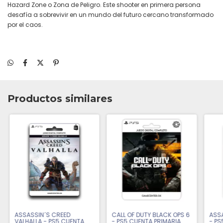
Hazard Zone o Zona de Peligro. Este shooter en primera persona
desafía a sobrevivir en un mundo del futuro cercano transformado
por el caos.
Productos similares
ASSASSIN´S CREED
CALL OF DUTY BLACK OPS 6
ASSA
VALHALLA - PS5 CUENTA
- PS5 CUENTA PRIMARIA
- PS