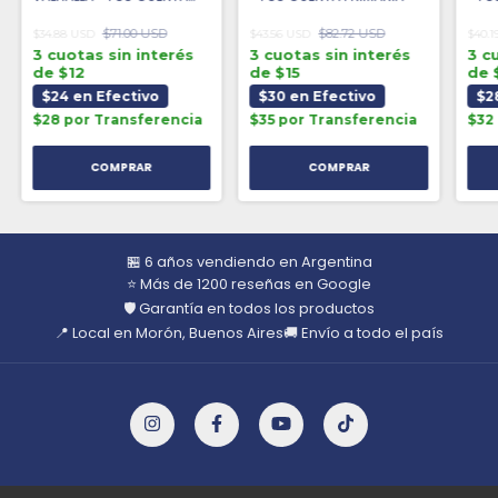
PRIMARIA
$71.00 USD
$82.72 USD
$34.88 USD
$43.56 USD
$40.
3 cuotas sin interés
3 cuotas sin interés
3 c
de $12
de $15
de 
$24 en Efectivo
$30 en Efectivo
$2
$28 por Transferencia
$35 por Transferencia
$32
COMPRAR
🏪 6 años vendiendo en Argentina
⭐ Más de 1200 reseñas en Google
🛡️ Garantía en todos los productos
📍 Local en Morón, Buenos Aires
🚚 Envío a todo el país