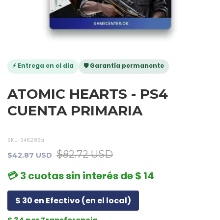
⚡ Entrega en el día
🛡️ Garantía permanente
ATOMIC HEARTS - PS4
CUENTA PRIMARIA
SKU:
348286a
$82.72 USD
$42.87 USD
💳 3 cuotas sin interés de $ 14
$ 30 en Efectivo (en el local)