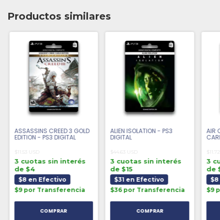
Productos similares
ASSASSINS CREED 3 GOLD
ALIEN ISOLATION - PS3
AIR 
EDITION - PS3 DIGITAL
DIGITAL
CARR
$11.53 USD
$44.63 USD
$11.7
3 cuotas sin interés
3 cuotas sin interés
3 c
de $4
de $15
de 
$8 en Efectivo
$31 en Efectivo
$8
$9 por Transferencia
$36 por Transferencia
$9 