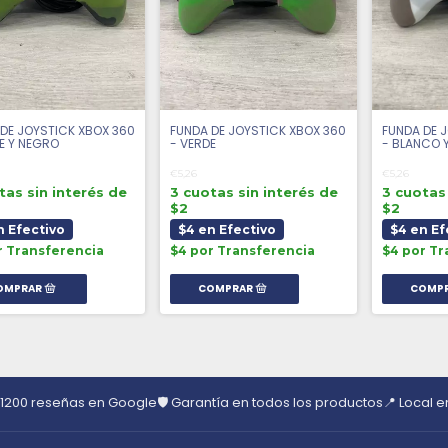
DE JOYSTICK XBOX 360
FUNDA DE JOYSTICK XBOX 360
FUNDA DE 
E Y NEGRO
- VERDE
- BLANCO 
€5,26
€5,26
tas sin interés de
3 cuotas sin interés de
3 cuotas 
$2
$2
n Efectivo
$4 en Efectivo
$4 en Ef
r Transferencia
$4 por Transferencia
$4 por Tr
 1200 reseñas en Google
🛡️ Garantía en todos los productos
📍 Local 