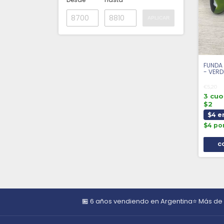
APLICAR
FUNDA 
- VERD
€5,20
3 cuo
$2
$4 e
$4 po
🏪 6 años vendiendo en Argentina
⭐ Más de