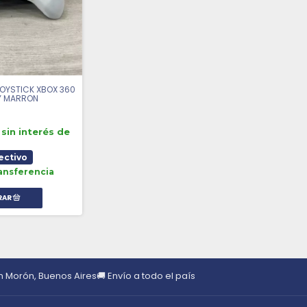
JOYSTICK XBOX 360
Y MARRON
sin interés de
ectivo
ansferencia
en Morón, Buenos Aires
🚚 Envío a todo el país