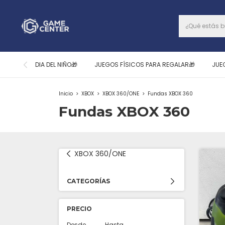
DIA DEL NIÑO🎁
JUEGOS FÍSICOS PARA REGALAR🎁
JUE
Inicio
>
XBOX
>
XBOX 360/ONE
>
Fundas XBOX 360
Fundas XBOX 360
XBOX 360/ONE
CATEGORÍAS
PRECIO
Desde
Hasta