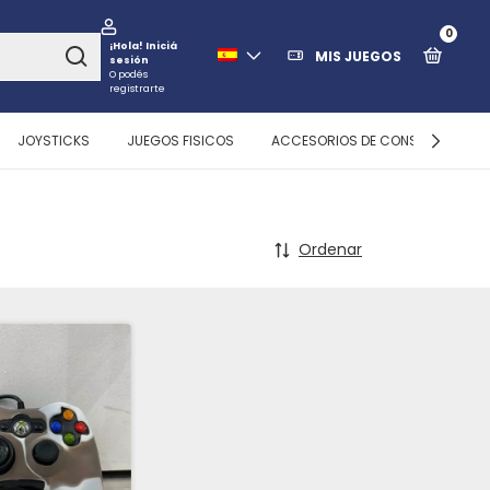
0
¡Hola!
Iniciá
MIS JUEGOS
sesión
O podés
registrarte
JOYSTICKS
JUEGOS FISICOS
ACCESORIOS DE CONSOLAS
Ordenar