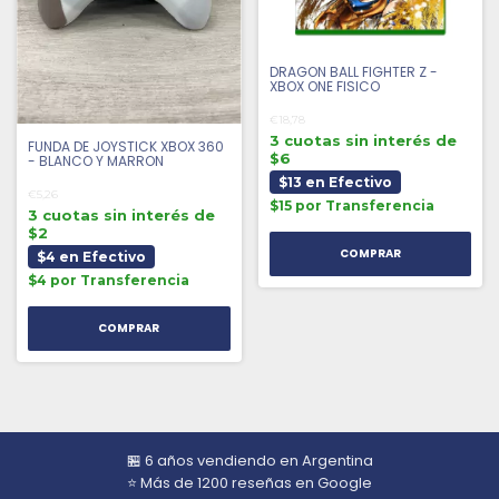
DRAGON BALL FIGHTER Z -
XBOX ONE FISICO
€18,78
3 cuotas sin interés de
FUNDA DE JOYSTICK XBOX 360
$6
- BLANCO Y MARRON
$13 en Efectivo
€5,26
$15 por Transferencia
3 cuotas sin interés de
$2
$4 en Efectivo
$4 por Transferencia
🏪 6 años vendiendo en Argentina
⭐ Más de 1200 reseñas en Google