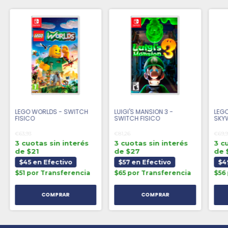
LEGO WORLDS - SWITCH
LUIGI'S MANSION 3 -
LEG
FISICO
SWITCH FISICO
SKY
SWIT
€63,93
€81,26
€69,9
3 cuotas sin interés
3 cuotas sin interés
3 c
de $21
de $27
de 
$45 en Efectivo
$57 en Efectivo
$4
$51 por Transferencia
$65 por Transferencia
$56