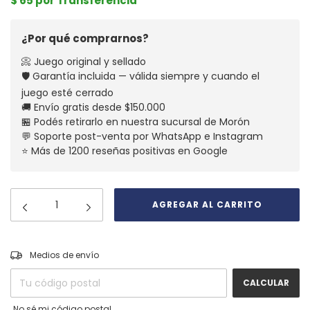
$ 65 por Transferencia
¿Por qué comprarnos?
📀 Juego original y sellado
🛡️ Garantía incluida — válida siempre y cuando el
juego esté cerrado
🚚 Envío gratis desde $150.000
🏪 Podés retirarlo en nuestra sucursal de Morón
💬 Soporte post-venta por WhatsApp e Instagram
⭐ Más de 1200 reseñas positivas en Google
CAMBIAR CP
Entregas para el CP:
Medios de envío
CALCULAR
No sé mi código postal