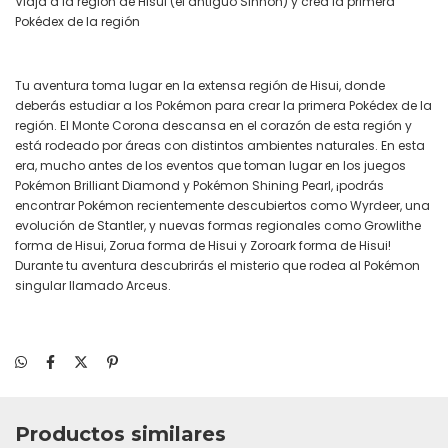
Viaja a la región de Hisui (el antiguo Sinnoh) y crea la primera
Pokédex de la región
Tu aventura toma lugar en la extensa región de Hisui, donde
deberás estudiar a los Pokémon para crear la primera Pokédex de la
región. El Monte Corona descansa en el corazón de esta región y
está rodeado por áreas con distintos ambientes naturales. En esta
era, mucho antes de los eventos que toman lugar en los juegos
Pokémon Brilliant Diamond y Pokémon Shining Pearl, ¡podrás
encontrar Pokémon recientemente descubiertos como Wyrdeer, una
evolución de Stantler, y nuevas formas regionales como Growlithe
forma de Hisui, Zorua forma de Hisui y Zoroark forma de Hisui!
Durante tu aventura descubrirás el misterio que rodea al Pokémon
singular llamado Arceus.
Productos similares