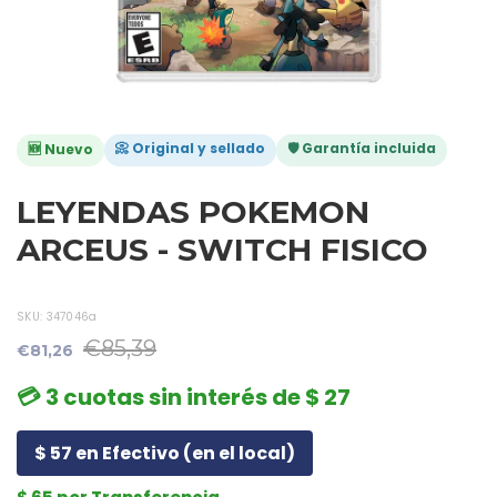
📀 Original y sellado
🛡️ Garantía incluida
🆕 Nuevo
LEYENDAS POKEMON
ARCEUS - SWITCH FISICO
SKU:
347046a
€85,39
€81,26
💳 3 cuotas sin interés de $ 27
$ 57 en Efectivo (en el local)