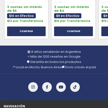
€14,82
€12,80
€12,1
3 cuotas sin interés
3 cuotas sin interés
3 c
de $5
de $4
de 
$10 en Efectivo
$9 en Efectivo
$9
$12 por Transferencia
$10 por Transferencia
$10
🏪 6 años vendiendo en Argentina
⭐ Más de 1200 reseñas en Google
🛡️ Garantía en todos los productos
📍 Local en Morón, Buenos Aires
🚚 Envío a todo el país
NAVEGACIÓN