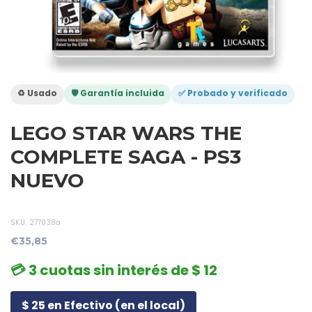
♻️ Usado
🛡️ Garantía incluida
✅ Probado y verificado
LEGO STAR WARS THE
COMPLETE SAGA - PS3
NUEVO
SKU:
277038a
€35,85
💳 3 cuotas sin interés de $ 12
$ 25 en Efectivo (en el local)