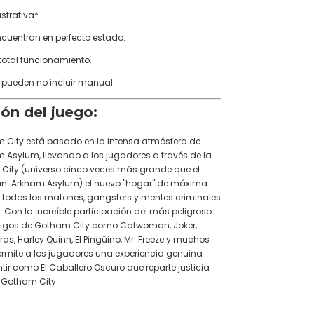
strativa*
ncuentran en perfecto estado.
 total funcionamiento.
 pueden no incluir manual.
ión del juego:
 City está basado en la intensa atmósfera de
Asylum, llevando a los jugadores a través de la
City (universo cinco veces más grande que el
n: Arkham Asylum) el nuevo "hogar" de máxima
 todos los matones, gangsters y mentes criminales
 Con la increíble participación del más peligroso
igos de Gotham City como Catwoman, Joker,
s, Harley Quinn, El Pingüino, Mr. Freeze y muchos
ermite a los jugadores una experiencia genuina
tir como El Caballero Oscuro que reparte justicia
e Gotham City.