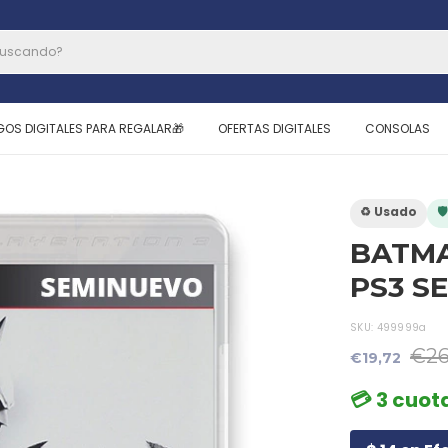
GOS DIGITALES PARA REGALAR🎁
OFERTAS DIGITALES
CONSOLAS
♻️ Usado

BATMA
PS3 S
SKU:
499999a
€26
€19,72
💳 3 cuota