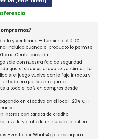
ectivo (en el local)
nsferencia
 comprarnos?
bado y verificado — funciona al 100%
ginal incluida cuando el producto lo permite
a Game Center incluida
go sale con nuestra faja de seguridad —
alida que el disco es el que te vendimos. La
ica si el juego vuelve con la faja intacta y
o estado en que lo entregamos.
atis a todo el país en compras desde
pagando en efectivo en el local · 20% OFF
rencia
in interés con tarjeta de crédito
ir a verlo y probarlo en nuestro local en
 post-venta por WhatsApp e Instagram