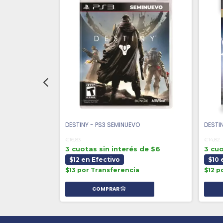
 SEMINUEVO
DESTINY - PS3 SEMINUEVO
DESTI
€16,83
€14,82
 de $4
3 cuotas sin interés de $6
3 cuo
$12 en Efectivo
$10 
a
$13 por Transferencia
$12 p