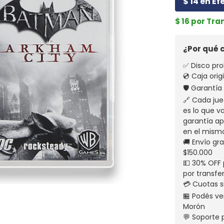
$ 14 en Ef
$ 16 por Tra
¿Por qué
✅ Disco pro
💿 Caja ori
🛡️ Garantí
🔗 Cada jue
es lo que v
garantía apl
en el mism
🚚 Envío gr
$150.000
💵 30% OFF 
por transfe
💳 Cuotas s
🏪 Podés ven
Morón
💬 Soporte