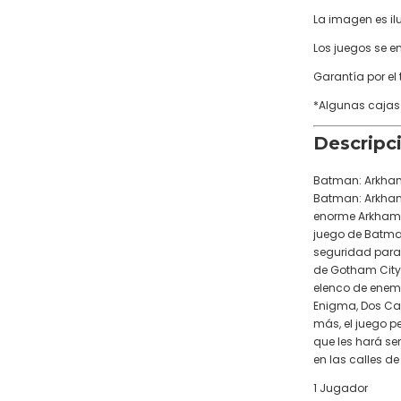
La imagen es ilu
Los juegos se e
Garantía por el
*Algunas cajas
Descripc
Batman: Arkham
Batman: Arkham 
enorme Arkham 
juego de Batma
seguridad para
de Gotham City.
elenco de enem
Enigma, Dos Cara
más, el juego p
que les hará sen
en las calles d
1 Jugador