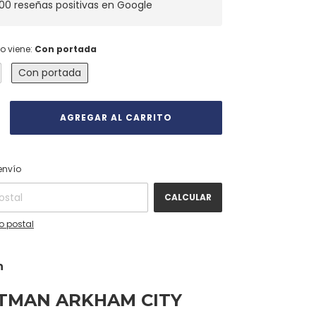
00 reseñas positivas en Google
o viene:
Con portada
Con portada
CAMBIAR CP
 CP:
envío
CALCULAR
o postal
n
TMAN ARKHAM CITY