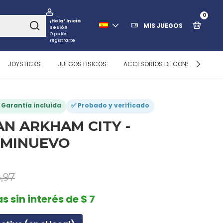
0
¡Hola!
Iniciá
MIS JUEGOS
sesión
O podés
registrarte
JOYSTICKS
JUEGOS FISICOS
ACCESORIOS DE CONSOLAS
️ Garantía incluida
✅ Probado y verificado
N ARKHAM CITY -
EMINUEVO
,97
s sin interés de $ 7