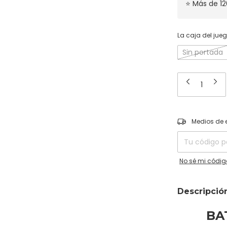
⭐ Más de 12
La caja del jueg
Sin portada
Entregas para el
Medios de 
No sé mi códig
Descripció
BA