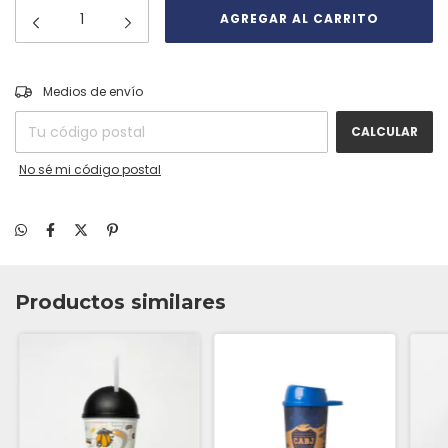
CAMBIAR CP
Entregas para el CP:
Medios de envío
CALCULAR
No sé mi código postal
Productos similares