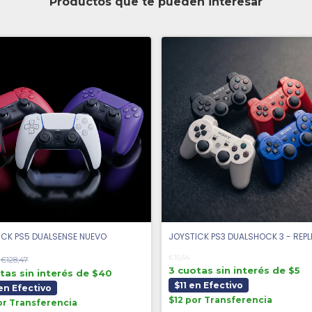
Productos que te pueden interesar
ICK PS5 DUALSENSE NUEVO
JOYSTICK PS3 DUALSHOCK 3 - REPL
€15,54
€128,47
3 cuotas sin interés de $5
tas sin interés de $40
$11 en Efectivo
en Efectivo
$12 por Transferencia
or Transferencia