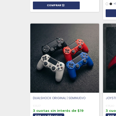
+
DUALSHOCK ORIGINAL | SEMINUEVO
JOYST
€55,57
€95,60
3 cuotas sin interés de $19
3 cuo