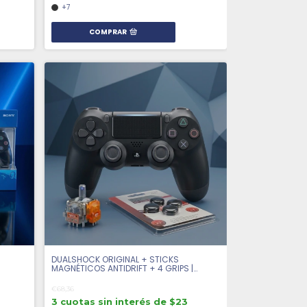
+7
COMPRAR
|
DUALSHOCK ORIGINAL + STICKS
MAGNÉTICOS ANTIDRIFT + 4 GRIPS |
SEMINUEVO
€68,36
3 cuotas sin interés de $23