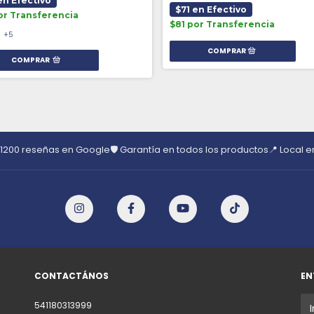
en Efectivo
$71 en Efectivo
or Transferencia
$81 por Transferencia
+5
COMPRAR
 1200 reseñas en Google
🛡️ Garantía en todos los productos
📍 Local 
CONTACTÁNOS
EN
541180313999