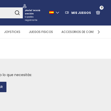
0
¡Hola!
Iniciá
MIS JUEGOS
sesión
O podés
registrarte
JOYSTICKS
JUEGOS FISICOS
ACCESORIOS DE CONSOLAS
 lo que necesitás:
AR