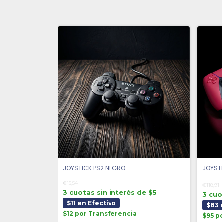
JOYSTICK PS2 NEGRO
JOYST
€15,54
€118,91
3 cuotas sin interés de $5
3 cuo
$11 en Efectivo
$83 
$12 por Transferencia
$95 p