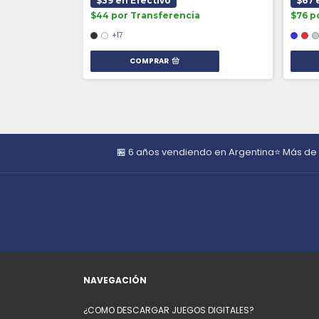
$39 en Efectivo
$67 
$44 por Transferencia
$76 p
+17
COMPRAR
🏪 6 años vendiendo en Argentina
⭐ Más de
NAVEGACIÓN
¿COMO DESCARGAR JUEGOS DIGITALES?