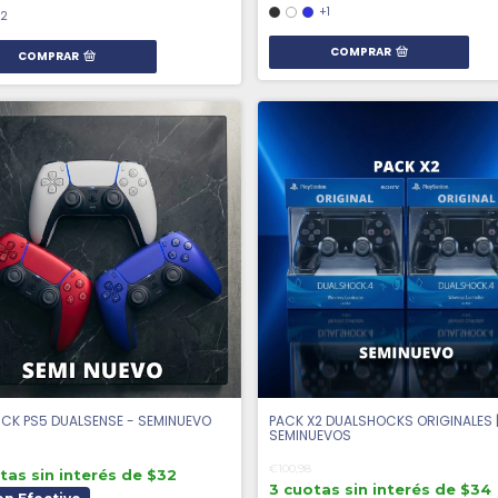
+1
12
COMPRAR
COMPRAR
ICK PS5 DUALSENSE - SEMINUEVO
PACK X2 DUALSHOCKS ORIGINALES 
SEMINUEVOS
€100,98
tas sin interés de $32
3 cuotas sin interés de $34