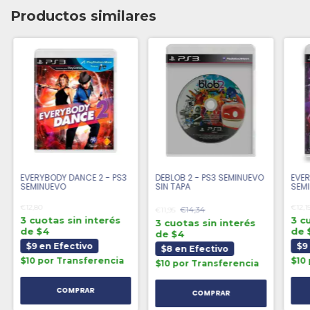
Productos similares
EVERYBODY DANCE 2 - PS3
DEBLOB 2 - PS3 SEMINUEVO
EVER
SEMINUEVO
SIN TAPA
SEM
€12,80
€12,1
€14,34
€11,95
3 cuotas sin interés
3 c
3 cuotas sin interés
de $4
de 
de $4
$9 en Efectivo
$9
$8 en Efectivo
$10 por Transferencia
$10
$10 por Transferencia