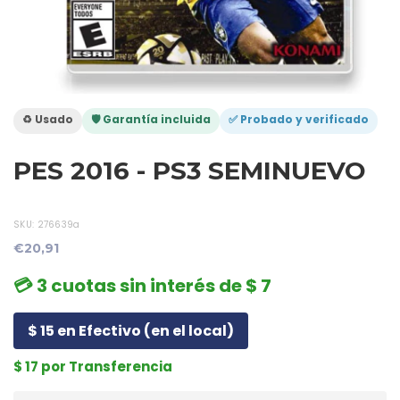
♻️ Usado
🛡️ Garantía incluida
✅ Probado y verificado
PES 2016 - PS3 SEMINUEVO
SKU:
276639a
€20,91
💳 3 cuotas sin interés de $ 7
$ 15 en Efectivo (en el local)
$ 17 por Transferencia