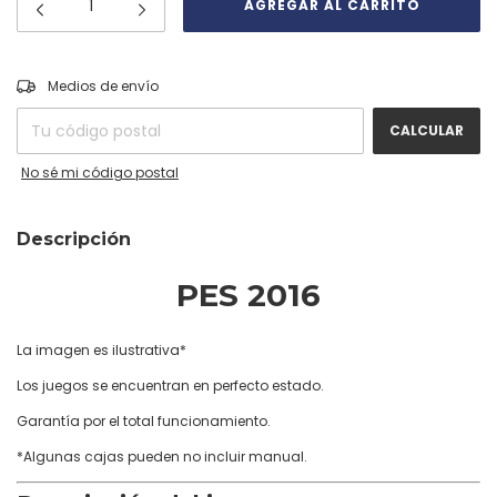
CAMBIAR CP
Entregas para el CP:
Medios de envío
CALCULAR
No sé mi código postal
Descripción
PES 2016
La imagen es ilustrativa*
Los juegos se encuentran en perfecto estado.
Garantía por el total funcionamiento.
*Algunas cajas pueden no incluir manual.