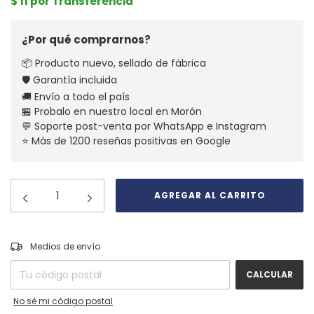
$ 11 por Transferencia
¿Por qué comprarnos?
📦 Producto nuevo, sellado de fábrica
🛡️ Garantía incluida
🚚 Envío a todo el país
🏪 Probalo en nuestro local en Morón
💬 Soporte post-venta por WhatsApp e Instagram
⭐ Más de 1200 reseñas positivas en Google
CAMBIAR CP
Entregas para el CP:
Medios de envío
CALCULAR
No sé mi código postal