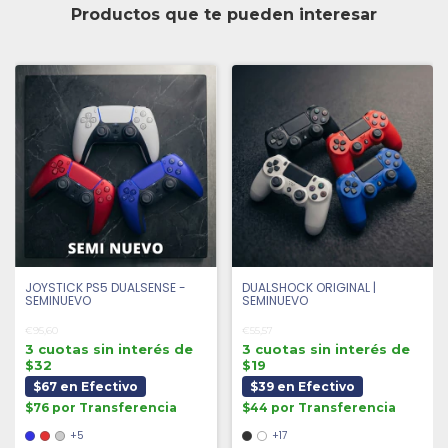
Productos que te pueden interesar
JOYSTICK PS5 DUALSENSE -
DUALSHOCK ORIGINAL |
SEMINUEVO
SEMINUEVO
€95,60
€55,57
3 cuotas sin interés de
3 cuotas sin interés de
$32
$19
$67 en Efectivo
$39 en Efectivo
$76 por Transferencia
$44 por Transferencia
+5
+17