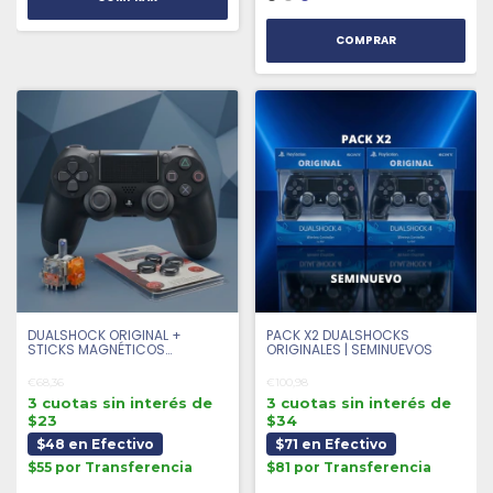
COMPRAR
DUALSHOCK ORIGINAL +
PACK X2 DUALSHOCKS
STICKS MAGNÉTICOS
ORIGINALES | SEMINUEVOS
ANTIDRIFT + 4 GRIPS |
SEMINUEVO
€68,36
€100,98
3 cuotas sin interés de
3 cuotas sin interés de
$23
$34
$48 en Efectivo
$71 en Efectivo
$55 por Transferencia
$81 por Transferencia