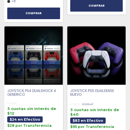
+8
COMPRAR
JOYSTICK PS4 DUALSHOCK 4
JOYSTICK PS5 DUALSENSE
GENERICO
NUEVO
€34,66
€128,47
€118,91
3 cuotas sin interés de
3 cuotas sin interés de
$12
$40
$24 en Efectivo
$83 en Efectivo
$28 por Transferencia
$95 por Transferencia