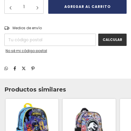
CAMBIAR CP
Entregas para el CP:
Medios de envío
CALCULAR
No sé mi código postal
Productos similares