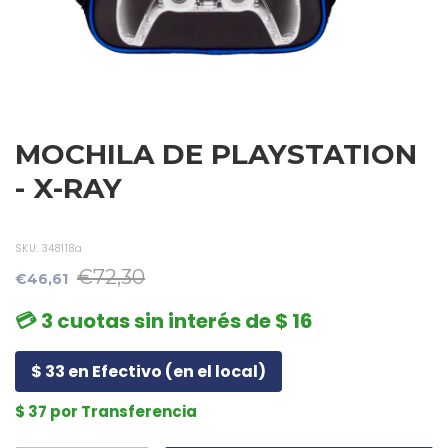
MOCHILA DE PLAYSTATION
- X-RAY
SKU:
348118a
€72,30
€46,61
💳 3 cuotas sin interés de $ 16
$ 33 en Efectivo (en el local)
$ 37 por Transferencia