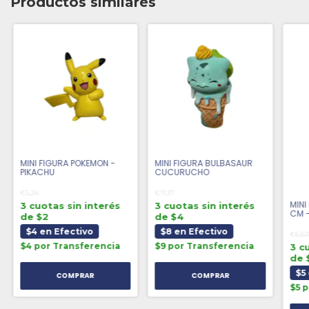
Productos similares
MINI FIGURA POKEMON -
MINI FIGURA BULBASAUR
PIKACHU
CUCURUCHO
€5,26
€11,37
MINI
3 cuotas sin interés
3 cuotas sin interés
CM 
de $2
de $4
SOM
$4 en Efectivo
$8 en Efectivo
€6,63
$4 por Transferencia
$9 por Transferencia
3 c
de 
$5
$5 