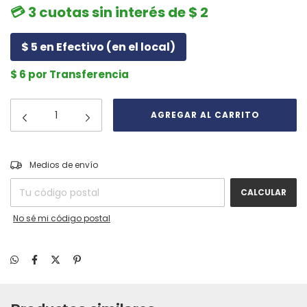
💳 3 cuotas sin interés de $ 2
$ 5 en Efectivo (en el local)
$ 6 por Transferencia
CAMBIAR CP
Entregas para el CP:
Medios de envío
CALCULAR
No sé mi código postal