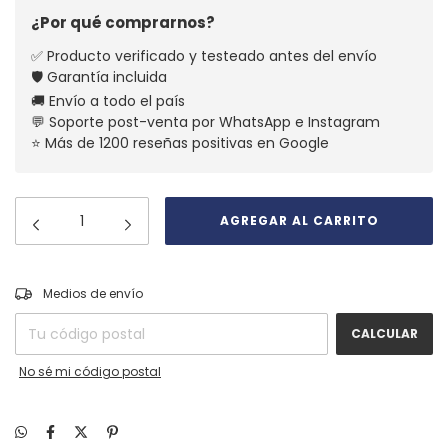
¿Por qué comprarnos?
✅ Producto verificado y testeado antes del envío
🛡️ Garantía incluida
🚚 Envío a todo el país
💬 Soporte post-venta por WhatsApp e Instagram
⭐ Más de 1200 reseñas positivas en Google
CAMBIAR CP
Entregas para el CP:
Medios de envío
CALCULAR
No sé mi código postal