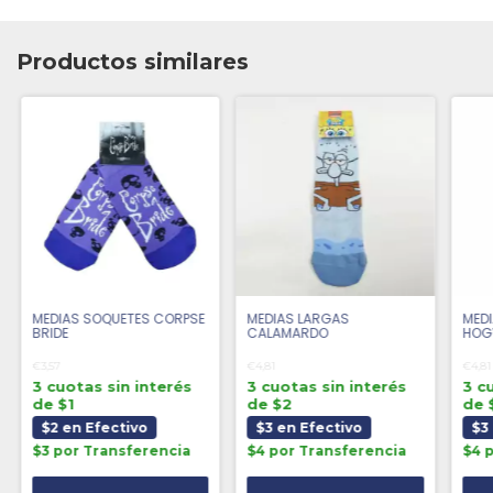
Productos similares
MEDIAS SOQUETES CORPSE
MEDIAS LARGAS
MED
BRIDE
CALAMARDO
HOG
€3,57
€4,81
€4,81
3 cuotas sin interés
3 cuotas sin interés
3 c
de $1
de $2
de 
$2 en Efectivo
$3 en Efectivo
$3
$3 por Transferencia
$4 por Transferencia
$4 