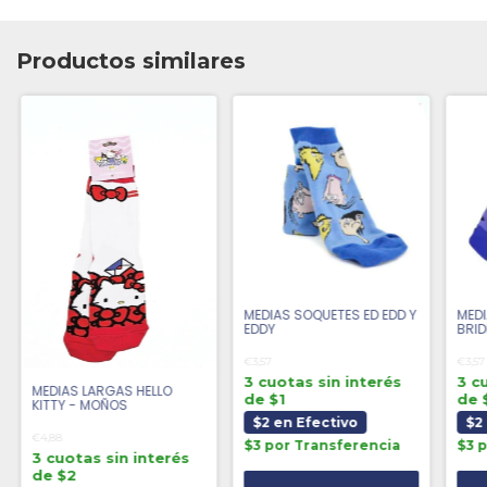
Productos similares
MEDIAS SOQUETES ED EDD Y
MED
EDDY
BRID
€3,57
€3,57
3 cuotas sin interés
3 c
MEDIAS LARGAS HELLO
de $1
de 
KITTY - MOÑOS
$2 en Efectivo
$2
€4,88
$3 por Transferencia
$3 
3 cuotas sin interés
de $2