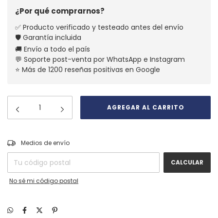
¿Por qué comprarnos?
✅ Producto verificado y testeado antes del envío
🛡️ Garantía incluida
🚚 Envío a todo el país
💬 Soporte post-venta por WhatsApp e Instagram
⭐ Más de 1200 reseñas positivas en Google
CAMBIAR CP
Entregas para el CP:
Medios de envío
CALCULAR
No sé mi código postal