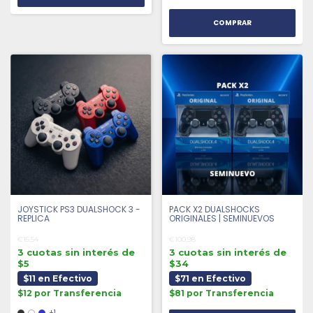
COMPRAR
JOYSTICK PS3 DUALSHOCK 3 -
PACK X2 DUALSHOCKS
REPLICA
ORIGINALES | SEMINUEVOS
€15,54
€100,98
3 cuotas sin interés de
3 cuotas sin interés de
$5
$34
$11 en Efectivo
$71 en Efectivo
$12 por Transferencia
$81 por Transferencia
+1