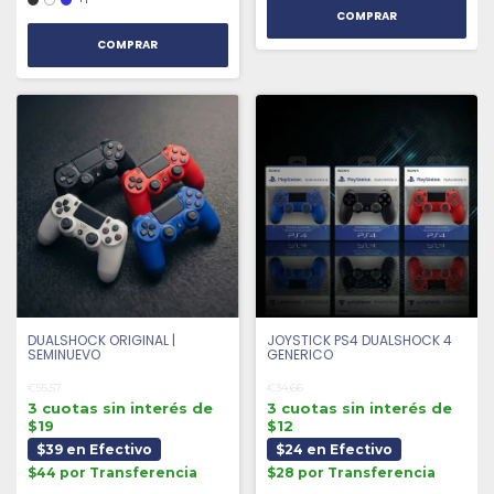
COMPRAR
DUALSHOCK ORIGINAL |
JOYSTICK PS4 DUALSHOCK 4
SEMINUEVO
GENERICO
€55,57
€34,66
3 cuotas sin interés de
3 cuotas sin interés de
$19
$12
$39 en Efectivo
$24 en Efectivo
$44 por Transferencia
$28 por Transferencia