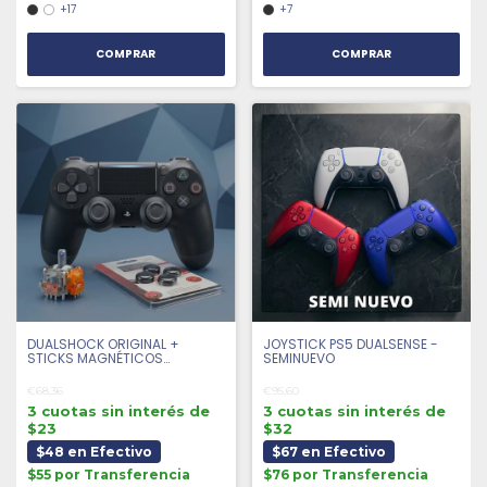
+17
+7
COMPRAR
COMPRAR
DUALSHOCK ORIGINAL +
JOYSTICK PS5 DUALSENSE -
STICKS MAGNÉTICOS
SEMINUEVO
ANTIDRIFT + 4 GRIPS |
SEMINUEVO
€68,36
€95,60
3 cuotas sin interés de
3 cuotas sin interés de
$23
$32
$48 en Efectivo
$67 en Efectivo
$55 por Transferencia
$76 por Transferencia