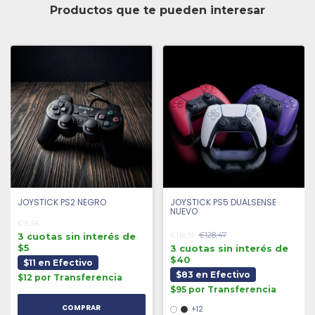
Productos que te pueden interesar
JOYSTICK PS2 NEGRO
JOYSTICK PS5 DUALSENSE
NUEVO
€15,54
€128,47
3 cuotas sin interés de
€118,91
$5
3 cuotas sin interés de
$40
$11 en Efectivo
$83 en Efectivo
$12 por Transferencia
$95 por Transferencia
+12