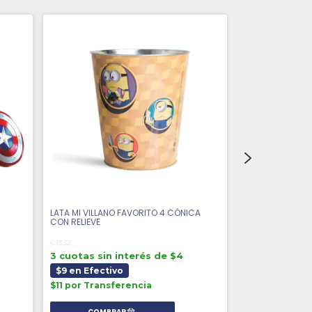
LATA MI VILLANO FAVORITO 4 CÓNICA
LATA DISNEY M
CON RELIEVE
€4,74
€13,32
3 cuotas sin 
3 cuotas sin interés de $4
$3 en Efecti
$9 en Efectivo
$4 por Transf
$11 por Transferencia