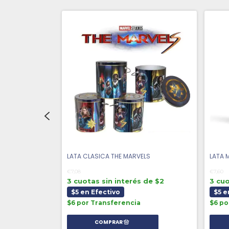
ASCOTAS
LATA CLASICA THE MARVELS
LATA 
€7,08
€7,60
 de $1
3 cuotas sin interés de $2
3 cuo
$5 en Efectivo
$5 e
$6 por Transferencia
$6 po