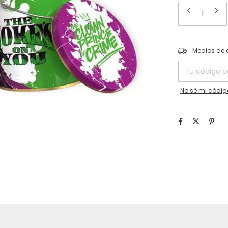
Entregas para el
Medios de 
No sé mi códig