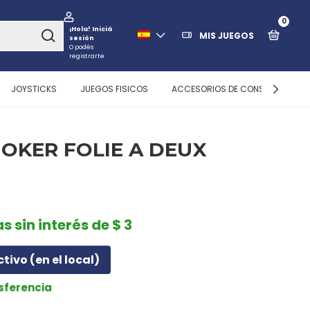
0
¡Hola!
Iniciá
MIS JUEGOS
sesión
O podés
registrarte
JOYSTICKS
JUEGOS FISICOS
ACCESORIOS DE CONSOLAS
JOKER FOLIE A DEUX
s sin interés de $ 3
ctivo (en el local)
nsferencia