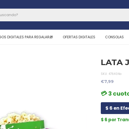
GOS DIGITALES PARA REGALAR🎁
OFERTAS DIGITALES
CONSOLAS
LATA 
SKU:
476404a
€7,99
💳 3 cuota
$ 6 en Efe
$ 6 por Tra