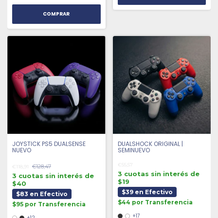
COMPRAR
JOYSTICK PS5 DUALSENSE
DUALSHOCK ORIGINAL |
NUEVO
SEMINUEVO
€55,57
€128,47
€118,91
3 cuotas sin interés de
3 cuotas sin interés de
$19
$40
$39 en Efectivo
$83 en Efectivo
$44 por Transferencia
$95 por Transferencia
+17
+12