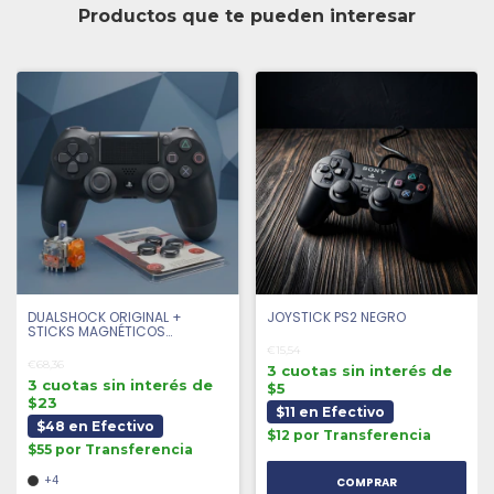
Productos que te pueden interesar
DUALSHOCK ORIGINAL +
JOYSTICK PS2 NEGRO
STICKS MAGNÉTICOS
ANTIDRIFT + 4 GRIPS |
€15,54
SEMINUEVO
€68,36
3 cuotas sin interés de
3 cuotas sin interés de
$5
$23
$11 en Efectivo
$48 en Efectivo
$12 por Transferencia
$55 por Transferencia
+4