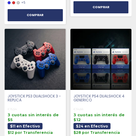
+5
COMPRAR
JOYSTICK PS3 DUALSHOCK 3 -
JOYSTICK PS4 DUALSHOCK 4
REPLICA
GENERICO
€15,54
€34,66
3 cuotas sin interés de
3 cuotas sin interés de
$5
$12
$11 en Efectivo
$24 en Efectivo
$12 por Transferencia
$28 por Transferencia