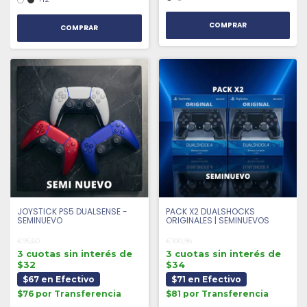
COMPRAR
COMPRAR
JOYSTICK PS5 DUALSENSE -
PACK X2 DUALSHOCKS
SEMINUEVO
ORIGINALES | SEMINUEVOS
€95,60
€100,98
3 cuotas sin interés de
3 cuotas sin interés de
$32
$34
$67 en Efectivo
$71 en Efectivo
$76 por Transferencia
$81 por Transferencia