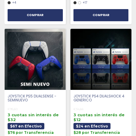
+4
+17
COMPRAR
COMPRAR
JOYSTICK PS5 DUALSENSE -
JOYSTICK PS4 DUALSHOCK 4
SEMINUEVO
GENERICO
€95,60
€34,66
3 cuotas sin interés de
3 cuotas sin interés de
$32
$12
$67 en Efectivo
$24 en Efectivo
$76 por Transferencia
$28 por Transferencia