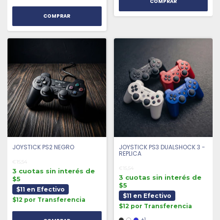
COMPRAR
JOYSTICK PS2 NEGRO
JOYSTICK PS3 DUALSHOCK 3 -
REPLICA
€15,54
€15,54
3 cuotas sin interés de
3 cuotas sin interés de
$5
$5
$11 en Efectivo
$11 en Efectivo
$12 por Transferencia
$12 por Transferencia
+1