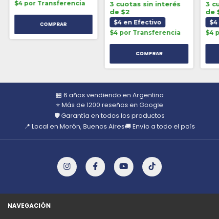
$4 por Transferencia
3 cuotas sin interés
3 c
de $2
de 
$4 en Efectivo
$4
$4 por Transferencia
$4 
🏪 6 años vendiendo en Argentina
⭐ Más de 1200 reseñas en Google
🛡️ Garantía en todos los productos
📍 Local en Morón, Buenos Aires
🚚 Envío a todo el país
NAVEGACIÓN