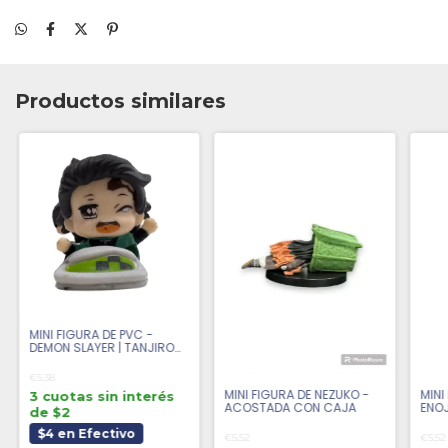
Productos similares
MINI FIGURA DE PVC -
DEMON SLAYER | TANJIRO
KAMADO
€5,38
MINI FIGURA DE NEZUKO -
MINI
3 cuotas sin interés
ACOSTADA CON CAJA
ENO
de $2
$4 en Efectivo
€5,52
€5,52