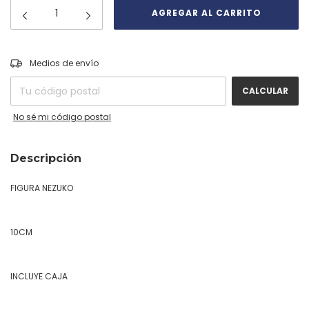
CAMBIAR CP
Entregas para el CP:
Medios de envío
CALCULAR
No sé mi código postal
Descripción
FIGURA NEZUKO
10CM
INCLUYE CAJA