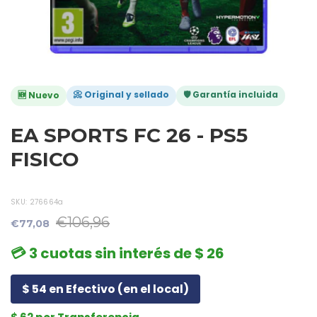
📀 Original y sellado
🛡️ Garantía incluida
🆕 Nuevo
EA SPORTS FC 26 - PS5
FISICO
SKU:
276664a
€106,96
€77,08
💳 3 cuotas sin interés de $ 26
$ 54 en Efectivo (en el local)