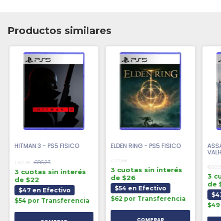
Productos similares
HITMAN 3 - PS5 FISICO
ELDEN RING - PS5 FISICO
ASS
VALH
€77,68
€86,23
€67,38
€60,9
3 cuotas sin interés
3 cuotas sin interés
3 c
de $26
de $22
de 
$54 en Efectivo
$47 en Efectivo
$4
$62 por Transferencia
$54 por Transferencia
$49