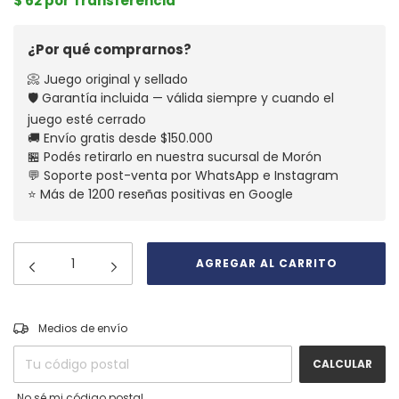
$ 62 por Transferencia
¿Por qué comprarnos?
📀 Juego original y sellado
🛡️ Garantía incluida — válida siempre y cuando el
juego esté cerrado
🚚 Envío gratis desde $150.000
🏪 Podés retirarlo en nuestra sucursal de Morón
💬 Soporte post-venta por WhatsApp e Instagram
⭐ Más de 1200 reseñas positivas en Google
CAMBIAR CP
Entregas para el CP:
Medios de envío
CALCULAR
No sé mi código postal