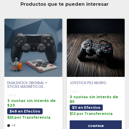
Productos que te pueden interesar
DUALSHOCK ORIGINAL +
JOYSTICK PS2 NEGRO
STICKS MAGNÉTICOS
ANTIDRIFT + 4 GRIPS |
€15,54
SEMINUEVO
€68,36
3 cuotas sin interés de
3 cuotas sin interés de
$5
$23
$11 en Efectivo
$48 en Efectivo
$12 por Transferencia
$55 por Transferencia
+4