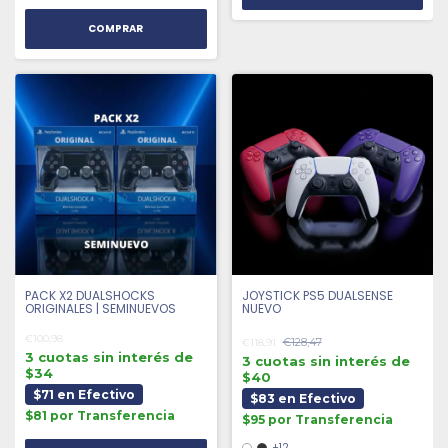
COMPRAR
PACK X2 DUALSHOCKS
JOYSTICK PS5 DUALSENSE
ORIGINALES | SEMINUEVOS
NUEVO
€100,98
€128,47
€118,91
3 cuotas sin interés de
3 cuotas sin interés de
$34
$40
$71 en Efectivo
$83 en Efectivo
$81 por Transferencia
$95 por Transferencia
+12