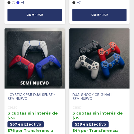
+1
+7
COMPRAR
COMPRAR
JOYSTICK PS5 DUALSENSE -
DUALSHOCK ORIGINAL |
SEMINUEVO
SEMINUEVO
€95,60
€55,57
3 cuotas sin interés de
3 cuotas sin interés de
$32
$19
$67 en Efectivo
$39 en Efectivo
$76 por Transferencia
$44 por Transferencia