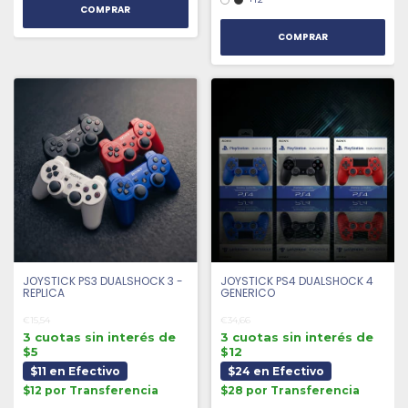
COMPRAR
JOYSTICK PS3 DUALSHOCK 3 -
JOYSTICK PS4 DUALSHOCK 4
REPLICA
GENERICO
€15,54
€34,66
3 cuotas sin interés de
3 cuotas sin interés de
$5
$12
$11 en Efectivo
$24 en Efectivo
$12 por Transferencia
$28 por Transferencia