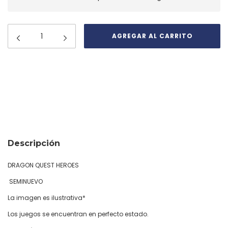
Medios de envío
CAMBIAR CP
Entregas para el CP:
CALCULAR
Descripción
DRAGON QUEST HEROES
SEMINUEVO
La imagen es ilustrativa*
Los juegos se encuentran en perfecto estado.