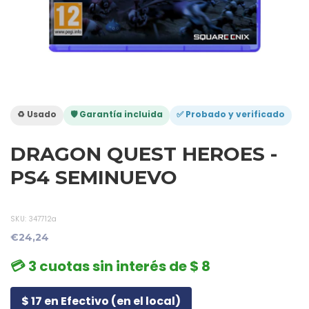
♻️ Usado
🛡️ Garantía incluida
✅ Probado y verificado
DRAGON QUEST HEROES -
PS4 SEMINUEVO
SKU:
347712a
€24,24
💳 3 cuotas sin interés de $ 8
$ 17 en Efectivo (en el local)