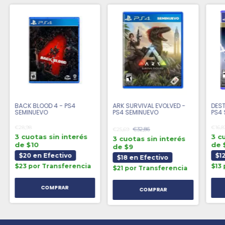
BACK BLOOD 4 - PS4
ARK SURVIVAL EVOLVED -
DEST
SEMINUEVO
PS4 SEMINUEVO
PS4
€28,98
€16,8
€32,86
€25,69
3 cuotas sin interés
3 c
3 cuotas sin interés
de $10
de 
de $9
$20 en Efectivo
$1
$18 en Efectivo
$23 por Transferencia
$13
$21 por Transferencia