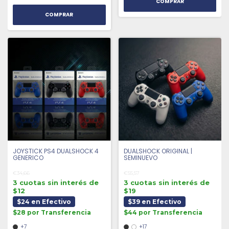
COMPRAR
JOYSTICK PS4 DUALSHOCK 4
DUALSHOCK ORIGINAL |
GENERICO
SEMINUEVO
€34,66
€55,57
3 cuotas sin interés de
3 cuotas sin interés de
$12
$19
$24 en Efectivo
$39 en Efectivo
$28 por Transferencia
$44 por Transferencia
+7
+17