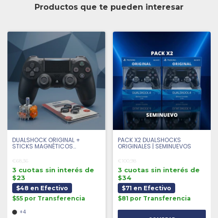
Productos que te pueden interesar
DUALSHOCK ORIGINAL +
PACK X2 DUALSHOCKS
STICKS MAGNÉTICOS
ORIGINALES | SEMINUEVOS
ANTIDRIFT + 4 GRIPS |
SEMINUEVO
€68,36
€100,98
3 cuotas sin interés de
3 cuotas sin interés de
$23
$34
$48 en Efectivo
$71 en Efectivo
$55 por Transferencia
$81 por Transferencia
+4