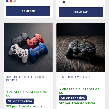
+5
+12
COMPRAR
COMPRAR
JOYSTICK PS3 DUALSHOCK 3 -
JOYSTICK PS2 NEGRO
REPLICA
€15,54
€15,54
3 cuotas sin interés de
3 cuotas sin interés de
$5
$5
$11 en Efectivo
$11 en Efectivo
$12 por Transferencia
$12 por Transferencia