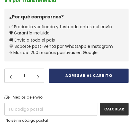
$ 4 por Transferencia
¿Por qué comprarnos?
✅ Producto verificado y testeado antes del envío
🛡️ Garantía incluida
🚚 Envío a todo el país
💬 Soporte post-venta por WhatsApp e Instagram
⭐ Más de 1200 reseñas positivas en Google
CAMBIAR CP
Entregas para el CP:
Medios de envío
CALCULAR
No sé mi código postal