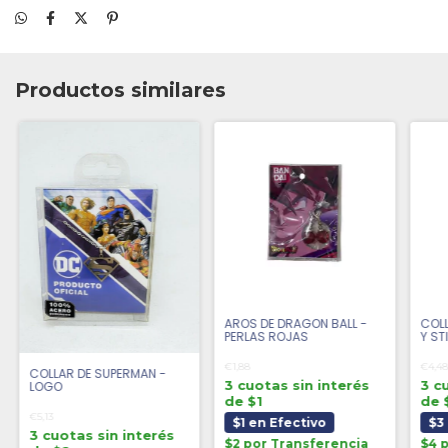
Productos similares
AROS DE DRAGON BALL -
COLL
PERLAS ROJAS
Y ST
€1,88
€4,4
COLLAR DE SUPERMAN -
3 cuotas sin interés
3 c
LOGO
de $1
de 
€5,13
$1 en Efectivo
$3
3 cuotas sin interés
$2 por Transferencia
$4 