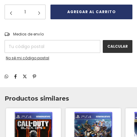
CAMBIAR CP
Entregas para el CP:
Medios de envío
CALCULAR
No sé mi código postal
Productos similares