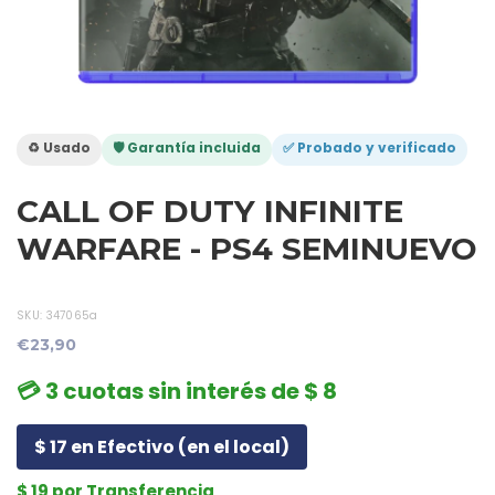
♻️ Usado
🛡️ Garantía incluida
✅ Probado y verificado
CALL OF DUTY INFINITE
WARFARE - PS4 SEMINUEVO
SKU:
347065a
€23,90
💳 3 cuotas sin interés de $ 8
$ 17 en Efectivo (en el local)
$ 19 por Transferencia