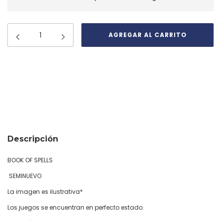
Medios de envío
CAMBIAR CP
Entregas para el CP:
CALCULAR
Descripción
BOOK OF SPELLS
SEMINUEVO
La imagen es ilustrativa*
Los juegos se encuentran en perfecto estado.