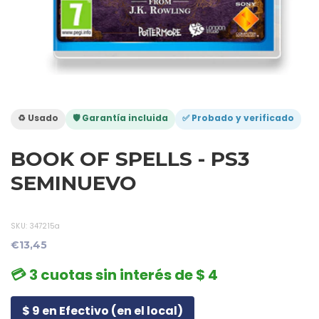
♻️ Usado
🛡️ Garantía incluida
✅ Probado y verificado
BOOK OF SPELLS - PS3
SEMINUEVO
SKU:
347215a
€13,45
💳 3 cuotas sin interés de $ 4
$ 9 en Efectivo (en el local)