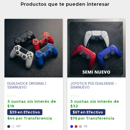
Productos que te pueden interesar
DUALSHOCK ORIGINAL |
JOYSTICK PS5 DUALSENSE -
SEMINUEVO
SEMINUEVO
€55,57
€95,60
3 cuotas sin interés de
3 cuotas sin interés de
$19
$32
$39 en Efectivo
$67 en Efectivo
$44 por Transferencia
$76 por Transferencia
+17
+5