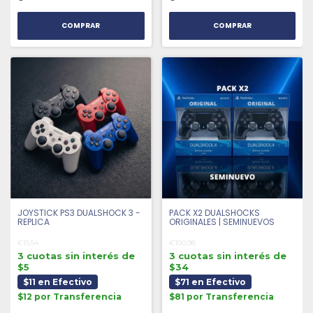
COMPRAR
COMPRAR
JOYSTICK PS3 DUALSHOCK 3 -
PACK X2 DUALSHOCKS
REPLICA
ORIGINALES | SEMINUEVOS
€15,54
€100,98
3 cuotas sin interés de
3 cuotas sin interés de
$5
$34
$11 en Efectivo
$71 en Efectivo
$12 por Transferencia
$81 por Transferencia