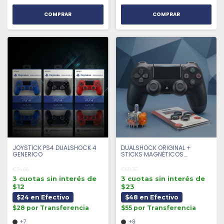
COMPRAR
COMPRAR
JOYSTICK PS4 DUALSHOCK 4
DUALSHOCK ORIGINAL +
GENERICO
STICKS MAGNÉTICOS
ANTIDRIFT + 4 GRIPS |
SEMINUEVO
€34,66
€68,36
3 cuotas sin interés de
3 cuotas sin interés de
$12
$23
$24 en Efectivo
$48 en Efectivo
$28 por Transferencia
$55 por Transferencia
+7
+8