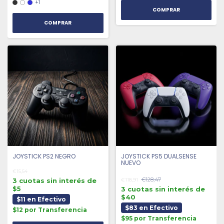
+1
COMPRAR
JOYSTICK PS2 NEGRO
JOYSTICK PS5 DUALSENSE
NUEVO
€15,54
€128,47
3 cuotas sin interés de
€118,91
$5
3 cuotas sin interés de
$40
$11 en Efectivo
$83 en Efectivo
$12 por Transferencia
$95 por Transferencia