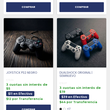
COMPRAR
COMPRAR
JOYSTICK PS2 NEGRO
DUALSHOCK ORIGINAL |
SEMINUEVO
€15,54
€55,57
3 cuotas sin interés de
3 cuotas sin interés de
$5
$19
$11 en Efectivo
$39 en Efectivo
$12 por Transferencia
$44 por Transferencia
+17