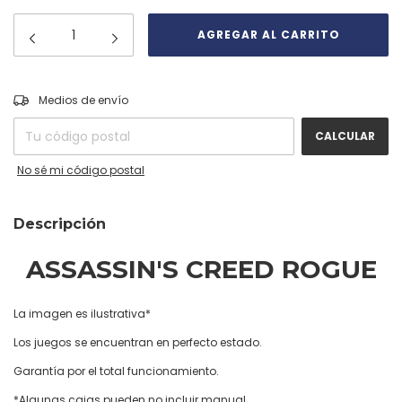
CAMBIAR CP
Entregas para el CP:
Medios de envío
CALCULAR
No sé mi código postal
Descripción
ASSASSIN'S CREED ROGUE
La imagen es ilustrativa*
Los juegos se encuentran en perfecto estado.
Garantía por el total funcionamiento.
*Algunas cajas pueden no incluir manual.