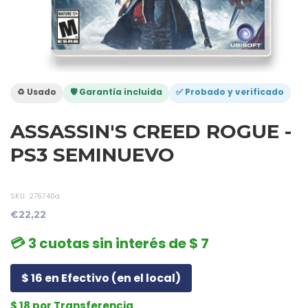
♻️ Usado
🛡️ Garantía incluida
✅ Probado y verificado
ASSASSIN'S CREED ROGUE -
PS3 SEMINUEVO
SKU:
276740a
€22,22
💳 3 cuotas sin interés de $ 7
$ 16 en Efectivo (en el local)
$ 18 por Transferencia